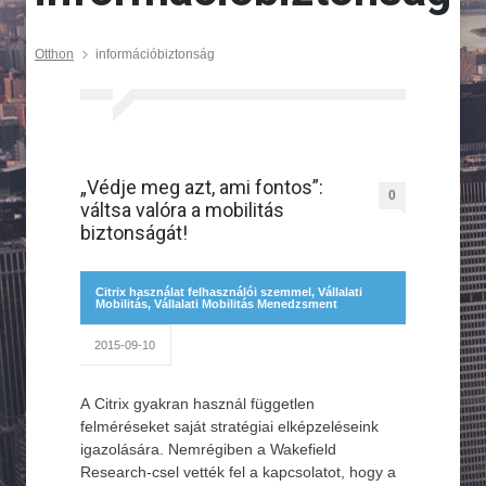
Otthon
információbiztonság
„Védje meg azt, ami fontos”:
0
váltsa valóra a mobilitás
biztonságát!
Citrix használat felhasználói szemmel
,
Vállalati
Mobilitás
,
Vállalati Mobilitás Menedzsment
2015-09-10
A Citrix gyakran használ független
felméréseket saját stratégiai elképzeléseink
igazolására. Nemrégiben a Wakefield
Research-csel vették fel a kapcsolatot, hogy a