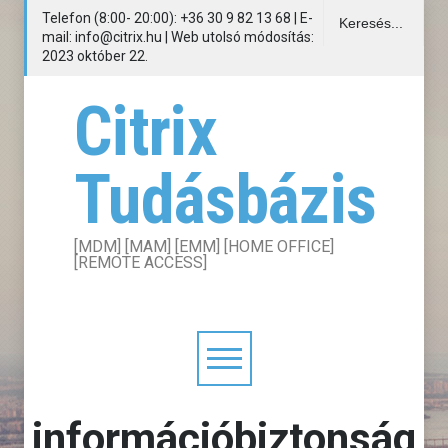
Telefon (8:00- 20:00): +36 30 9 82 13 68 | E-
mail: info@citrix.hu | Web utolsó módosítás:
2023 október 22.
Citrix
Tudásbázis
[MDM] [MAM] [EMM] [HOME OFFICE]
[REMOTE ACCESS]
információbiztonság