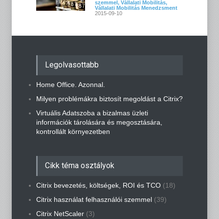
szemmel
,
Vállalati Mobilitás
,
Vállalati Mobilitás Menedzsment
2015-09-10
Legolvasottabb
Home Office. Azonnal.
Milyen problémákra biztosít megoldást a Citrix?
Virtuális Adatszoba a bizalmas üzleti
információk tárolására és megosztására,
kontrollált környezetben
Cikk téma osztályok
Citrix bevezetés, költségek, ROI és TCO
(18)
Citrix használat felhasználói szemmel
(39)
Citrix NetScaler
(3)