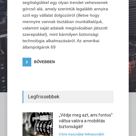
segítségükkel egy olyan trendet vehessenek
górcső alá, amely szerintük legalább annyira
szól egy vállalat dolgozóiról (illetve hogy
mennyire vannak tisztában munkáltatójuk,
valamint saját adataik megóvásában játszott
szerepükkel), mint bármilyen biztonsági
technológia alkalmazásáról. Az amerikai
állampolgárok 69
BŐVEBBEN
Legfrissebbek
„Védje meg azt, ami fontos”:
váltsa valóra a mobilitás
biztonságát!
Citrix használat felhasználói