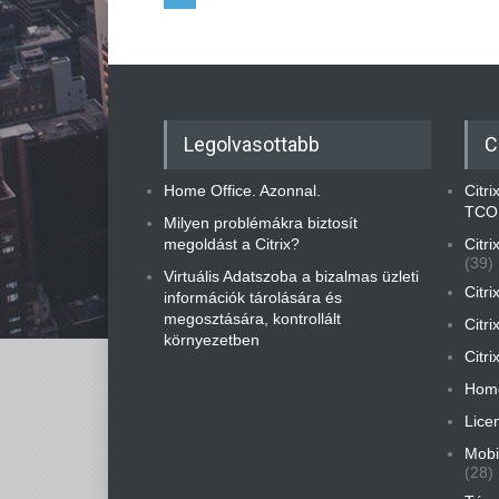
Legolvasottabb
C
Home Office. Azonnal.
Citr
TCO
Milyen problémákra biztosít
megoldást a Citrix?
Citr
(39)
Virtuális Adatszoba a bizalmas üzleti
Citri
információk tárolására és
megosztására, kontrollált
Citri
környezetben
Citri
Home
Lice
Mobi
(28)