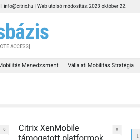
il: info@citrix.hu | Web utolsó módosítás: 2023 október 22.
sbázis
MOTE ACCESS]
i Mobilitás Menedzsment
Vállalati Mobilitás Stratégia
Citrix XenMobile
0
0
L
támogatott platformok