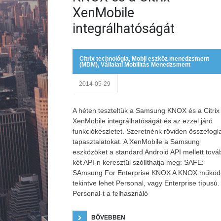
XenMobile
integrálhatóságát
Citrix technológia
,
Mobil eszköz menedzsment
(MDM)
,
Vállalati Mobilitás Menedzsment
2014-05-29
A héten teszteltük a Samsung KNOX és a Citrix
XenMobile integrálhatóságát és az ezzel járó
funkciókészletet. Szeretnénk röviden összefogla
tapasztalatokat. A XenMobile a Samsung
eszközöket a standard Android API mellett tová
két API-n keresztül szólíthatja meg: SAFE:
SAmsung For Enterprise KNOX A KNOX működ
tekintve lehet Personal, vagy Enterprise típusú.
Personal-t a felhasználó
BŐVEBBEN