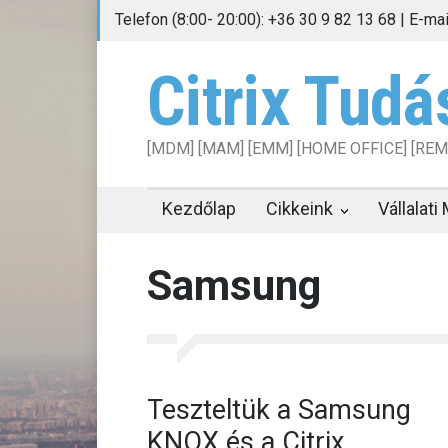
Telefon (8:00- 20:00): +36 30 9 82 13 68 | E-ma
Citrix Tudá
[MDM] [MAM] [EMM] [HOME OFFICE] [RE
Kezdőlap
Cikkeink
Vállalat
Samsung
Teszteltük a Samsung
KNOX és a Citrix