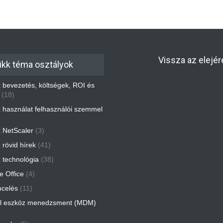
Vissza az elejér
ikk téma osztályok
ix bevezetés, költségek, ROI és
(18)
ix használat felhasználói szemmel
x NetScaler
(3)
x rövid hírek
(41)
x technológia
(38)
 Office
(4)
ncelés
(11)
l eszköz menedzsment (MDM)