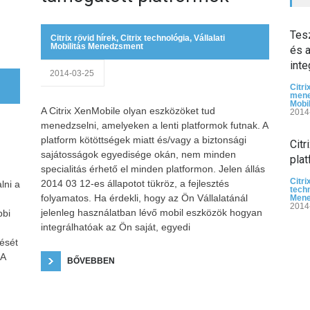
Tes
Citrix rövid hírek
,
Citrix technológia
,
Vállalati
Mobilitás Menedzsment
és a
inte
2014-03-25
Citri
mene
Mobi
A Citrix XenMobile olyan eszközöket tud
2014
menedzselni, amelyeken a lenti platformok futnak. A
platform kötöttségek miatt és/vagy a biztonsági
Cit
sajátosságok egyedisége okán, nem minden
pla
specialitás érhető el minden platformon. Jelen állás
Citri
2014 03 12-es állapotot tükröz, a fejlesztés
lni a
tech
folyamatos. Ha érdekli, hogy az Ön Vállalatánál
Men
2014
jelenleg használatban lévő mobil eszközök hogyan
bbi
integrálhatóak az Ön saját, egyedi
ését
 A
BŐVEBBEN