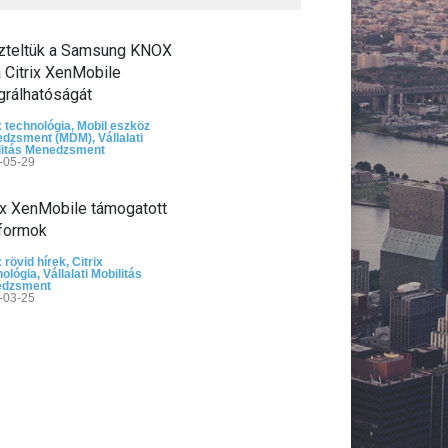
zteltük a Samsung KNOX
 Citrix XenMobile
grálhatóságát
x technológia
,
Mobil eszköz
dzsment (MDM)
,
Vállalati
litás Menedzsment
-05-29
rix XenMobile támogatott
tformok
x rövid hírek
,
Citrix
nológia
,
Vállalati Mobilitás
edzsment
-03-25