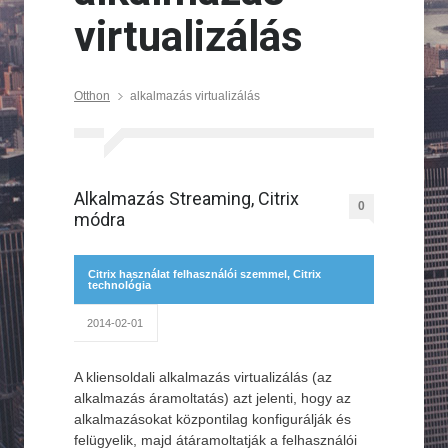
virtualizálás
Otthon
alkalmazás virtualizálás
Alkalmazás Streaming, Citrix
0
módra
Citrix használat felhasználói szemmel
,
Citrix
technológia
2014-02-01
A kliensoldali alkalmazás virtualizálás (az
alkalmazás áramoltatás) azt jelenti, hogy az
alkalmazásokat központilag konfigurálják és
felügyelik, majd átáramoltatják a felhasználói