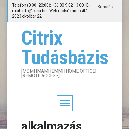
Telefon (8:00- 20:00): +36 30 9 82 13 68 | E-
mail: info@citrix.hu | Web utolsó módosítás:
2023 október 22.
Citrix
Tudásbázis
[MDM] [MAM] [EMM] [HOME OFFICE]
[REMOTE ACCESS]
alkalmazás