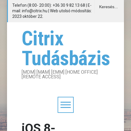
Telefon (8:00- 20:00): +36 30 9 82 13 68 | E-
mail: info@citrix.hu | Web utolsó módosítás:
2023 október 22.
Citrix
Tudásbázis
[MDM] [MAM] [EMM] [HOME OFFICE]
[REMOTE ACCESS]
iOS 8-