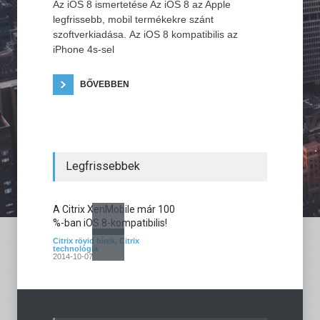
Az iOS 8 ismertetése Az iOS 8 az Apple
legfrissebb, mobil termékekre szánt
szoftverkiadása. Az iOS 8 kompatibilis az
iPhone 4s-sel
BŐVEBBEN
Legfrissebbek
A Citrix XenMobile már 100
%-ban iOS 8-kompatibilis!
Citrix rövid hírek
,
Citrix
technológia
2014-10-07