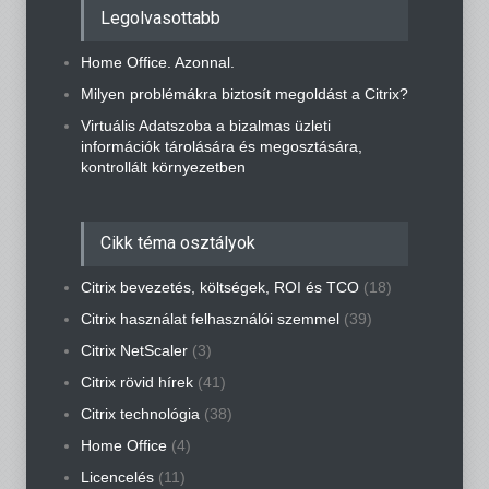
Legolvasottabb
Home Office. Azonnal.
Milyen problémákra biztosít megoldást a Citrix?
Virtuális Adatszoba a bizalmas üzleti
információk tárolására és megosztására,
kontrollált környezetben
Cikk téma osztályok
Citrix bevezetés, költségek, ROI és TCO
(18)
Citrix használat felhasználói szemmel
(39)
Citrix NetScaler
(3)
Citrix rövid hírek
(41)
Citrix technológia
(38)
Home Office
(4)
Licencelés
(11)