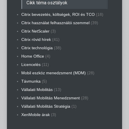
Cikk téma osztályok
Citrix bevezetés, költségek, ROI és TCO
(18)
Citrix használat felhasználói szemmel
(39)
Citrix NetScaler
(3)
Citrix rövid hírek
(41)
Citrix technológia
(38)
Home Office
(4)
Licencelés
(11)
Mobil eszköz menedzsment (MDM)
(28)
Távmunka
(5)
Vállalati Mobilitás
(13)
Vállalati Mobilitás Menedzsment
(28)
Vállalati Mobilitás Stratégia
(1)
XenMobile árak
(3)