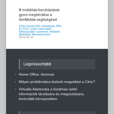
A mobilitási beruházások
gyors megtérülése a
XenMobile segítségével
Citrix bevezetés, költségek, ROI
és TCO
,
Citrix használat
felhasználói szemmel
,
Vállalati
Mobilitás Menedzsment
2014-09-10
Legolvasottabb
Home Office. Azonnal.
Milyen problémákra biztosít megoldást a Citrix?
Virtuális Adatszoba a bizalmas üzleti
információk tárolására és megosztására,
kontrollált környezetben