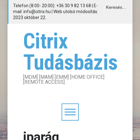
Telefon (8:00- 20:00): +36 30 9 82 13 68 | E-
mail: info@citrix.hu | Web utolsó módosítás:
2023 október 22.
Citrix
Tudásbázis
[MDM] [MAM] [EMM] [HOME OFFICE]
[REMOTE ACCESS]
iparág