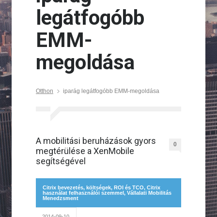
legátfogóbb
EMM-
megoldása
Otthon
iparág legátfogóbb EMM-megoldása
A mobilitási beruházások gyors
0
megtérülése a XenMobile
segítségével
Citrix bevezetés, költségek, ROI és TCO
,
Citrix
használat felhasználói szemmel
,
Vállalati Mobilitás
Menedzsment
2014-09-10