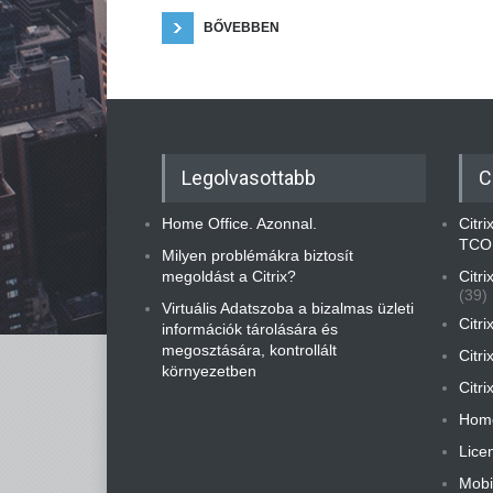
BŐVEBBEN
Legolvasottabb
C
Home Office. Azonnal.
Citr
TCO
Milyen problémákra biztosít
megoldást a Citrix?
Citr
(39)
Virtuális Adatszoba a bizalmas üzleti
Citri
információk tárolására és
megosztására, kontrollált
Citri
környezetben
Citri
Home
Lice
Mobi