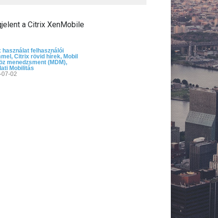
elent a Citrix XenMobile
x használat felhasználói
mmel
,
Citrix rövid hírek
,
Mobil
öz menedzsment (MDM)
,
lati Mobilitás
-07-02