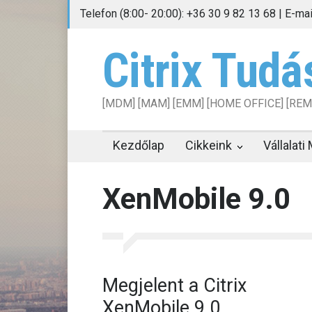
Telefon (8:00- 20:00): +36 30 9 82 13 68 | E-ma
Citrix Tudá
[MDM] [MAM] [EMM] [HOME OFFICE] [RE
Kezdőlap
Cikkeink
Vállalat
XenMobile 9.0
Megjelent a Citrix
XenMobile 9.0