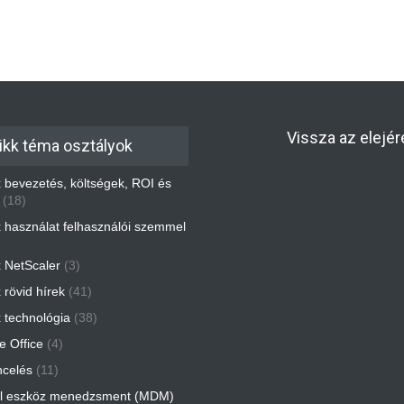
Vissza az elejér
ikk téma osztályok
ix bevezetés, költségek, ROI és
(18)
ix használat felhasználói szemmel
x NetScaler
(3)
x rövid hírek
(41)
x technológia
(38)
 Office
(4)
ncelés
(11)
l eszköz menedzsment (MDM)