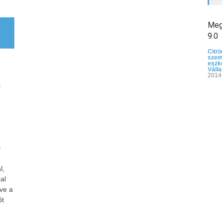
Megj
9.0
Citri
sze
eszk
Válla
2014
i
-
l,
al
tve a
őt