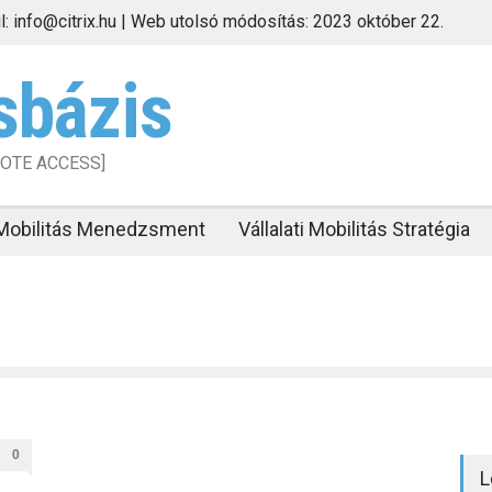
il: info@citrix.hu | Web utolsó módosítás: 2023 október 22.
sbázis
MOTE ACCESS]
i Mobilitás Menedzsment
Vállalati Mobilitás Stratégia
0
L